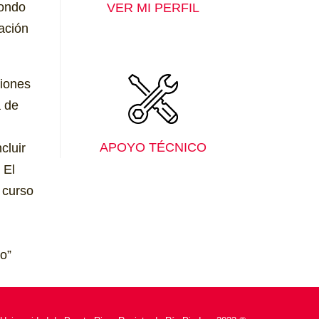
fondo
VER MI PERFIL
ación
siones
a de
APOYO TÉCNICO
cluir
 El
 curso
o”