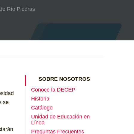
 de Río Piedras
SOBRE NOSOTROS
Conoce la DECEP
esidad
Historia
s se
Catálogo
Unidad de Educación en
Línea
starán
Preguntas Frecuentes