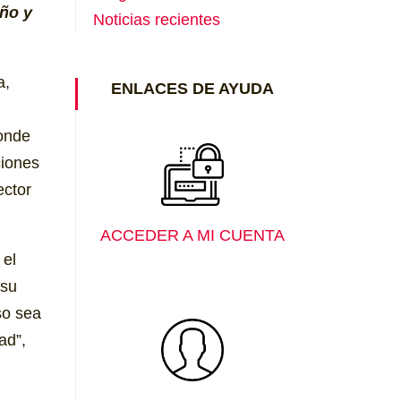
eño
y
Noticias recientes
a,
ENLACES DE AYUDA
donde
ciones
ector
ACCEDER A MI CUENTA
 el
 su
so sea
ad”,