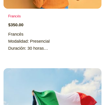
Francés
$
350.00
Francés
Modalidad: Presencial
Duración: 30 horas
Horario: jueves 5:00 p.m. a 8:00 p.m.
Cupo: 15 personas
Costo: $350.00
Información
Formulario de pre-matrícula