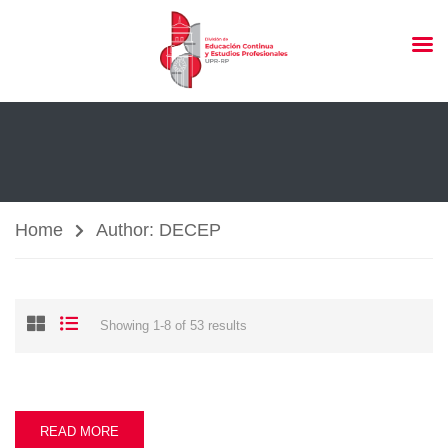
Home
Author: DECEP
Showing 1-8 of 53 results
READ MORE