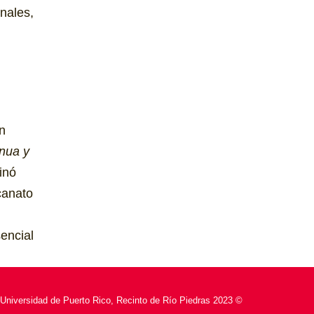
nales,
́n
inua y
inó
canato
,
encial
Universidad de Puerto Rico, Recinto de Río Piedras 2023 ©