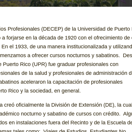
dios Profesionales (DECEP) de la Universidad de Puerto 
a forjarse en la década de 1920 con el ofrecimiento de
. En el 1933, de una manera institucionalizada y utilizan
, comenzamos a ofrecer cursos nocturnos y sabatinos. De
de Puerto Rico (UPR) fue graduar profesionales con
sionales de la salud y profesionales de administración 
batinos aceleraron la capacitación de profesionales
to Rico y la sociedad, en general.
reó oficialmente la División de Extensión (DE), la cua
démico nocturno y sabatino de cursos con crédito. Al
dos en instalaciones fuera del Recinto y de la Escuela d
amas tales como: Viajes de Estudios, Estudiantes No