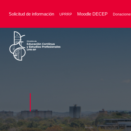
Solicitud de información
Moodle DECEP
UPRRP
Donacione