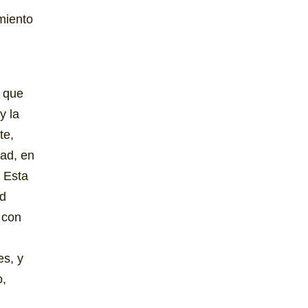
miento
s que
y la
te,
dad, en
. Esta
nd
 con
es, y
o,