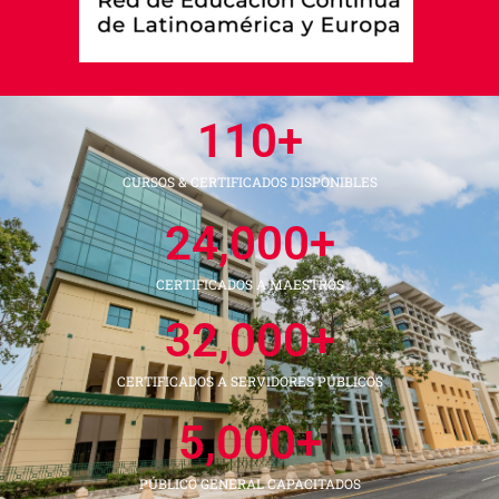
110
+
CURSOS & CERTIFICADOS DISPONIBLES
24,000
+
CERTIFICADOS A MAESTROS
32,000
+
CERTIFICADOS A SERVIDORES PÚBLICOS
5,000
+
PÚBLICO GENERAL CAPACITADOS