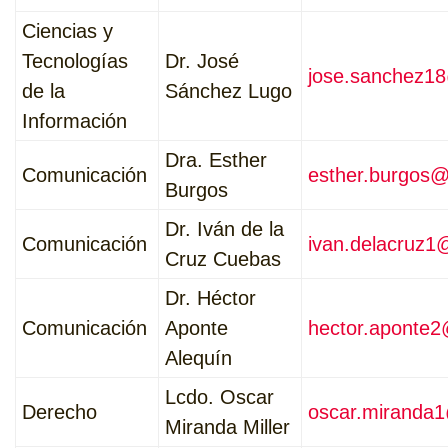
Ciencias y
Tecnologías
Dr. José
jose.sanchez1
de la
Sánchez Lugo
Información
Dra. Esther
Comunicación
esther.burgos@
Burgos
Dr. Iván de la
Comunicación
ivan.delacruz1
Cruz Cuebas
Dr. Héctor
Comunicación
Aponte
hector.aponte2
Alequín
Lcdo. Oscar
Derecho
oscar.miranda
Miranda Miller