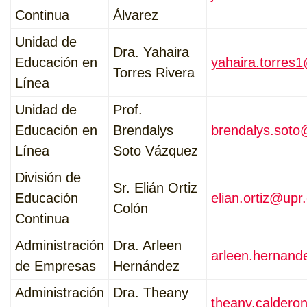
Continua
Álvarez
Unidad de
Dra. Yahaira
Educación en
yahaira.torres
Torres Rivera
Línea
Unidad de
Prof.
Educación en
Brendalys
brendalys.soto
Línea
Soto Vázquez
División de
Sr. Elián Ortiz
Educación
elian.ortiz@upr
Colón
Continua
Administración
Dra. Arleen
arleen.hernan
de Empresas
Hernández
Administración
Dra. Theany
theany.caldero