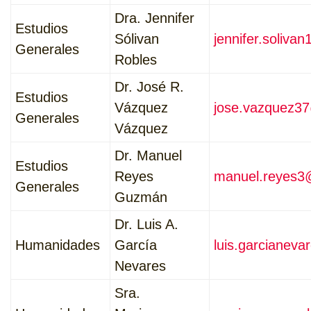
Dra. Jennifer
Estudios
Sólivan
jennifer.soliva
Generales
Robles
Dr. José R.
Estudios
Vázquez
jose.vazquez3
Generales
Vázquez
Dr. Manuel
Estudios
Reyes
manuel.reyes3
Generales
Guzmán
Dr. Luis A.
Humanidades
García
luis.garcianev
Nevares
Sra.