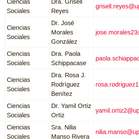
Ciencias
Dra. Grisell
grisell.reyes@u
Sociales
Reyes
Dr. José
Ciencias
Morales
jose.morales2
Sociales
González
Ciencias
Dra. Paola
paola.schiapp
Sociales
Schippacase
Dra. Rosa J.
Ciencias
Rodríguez
rosa.rodriguez
Sociales
Benítez
Ciencias
Dr. Yamil Ortiz
yamil.ortiz2@u
Sociales
Ortiz
Ciencias
Sra. Nilia
nilia.manso@up
Sociales
Manso Rivera