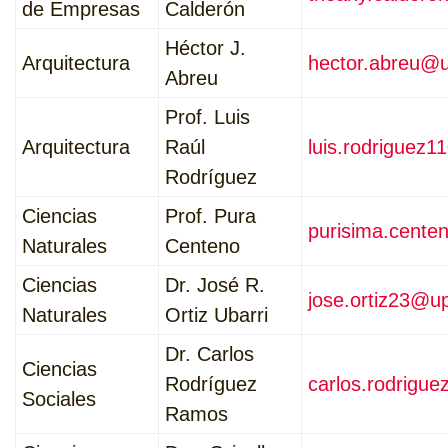
de Empresas
Calderón
Héctor J.
Arquitectura
hector.abreu@u
Abreu
Prof. Luis
Arquitectura
Raúl
luis.rodriguez
Rodríguez
Ciencias
Prof. Pura
purisima.cente
Naturales
Centeno
Ciencias
Dr. José R.
jose.ortiz23@u
Naturales
Ortiz Ubarri
Dr. Carlos
Ciencias
Rodríguez
carlos.rodrigu
Sociales
Ramos