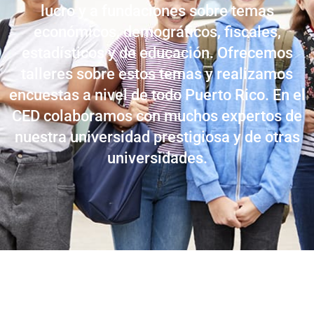
lucro y a fundaciones sobre temas
económicos, demográficos, fiscales,
estadísticos y de educación. Ofrecemos
talleres sobre estos temas y realizamos
encuestas a nivel de todo Puerto Rico. En el
CED colaboramos con muchos expertos de
nuestra universidad prestigiosa y de otras
universidades.