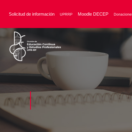
Solicitud de información
Moodle DECEP
UPRRP
Donacione