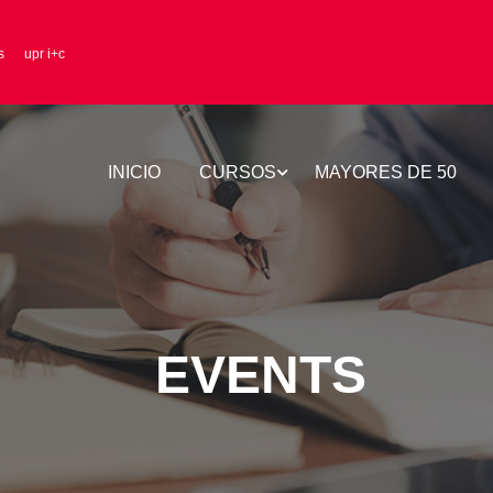
s
upr i+c
INICIO
CURSOS
MAYORES DE 50
EVENTS