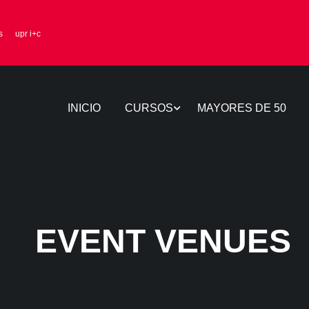
s
upr i+c
INICIO
CURSOS
MAYORES DE 50
EVENT VENUES