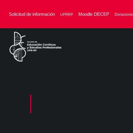
Solicitud de información
Moodle DECEP
UPRRP
Donacione