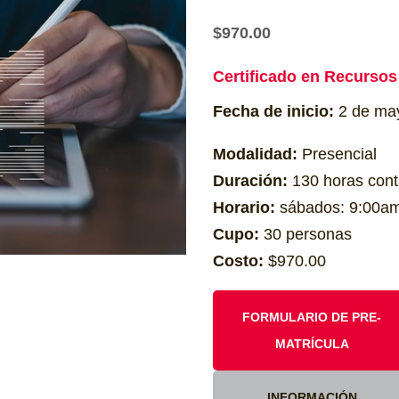
$
970.00
Certificado en Recurso
Fecha de inicio:
2 de ma
Modalidad:
Presencial
Duración:
130 horas cont
Horario:
sábados: 9:00a
Cupo:
30 personas
Costo:
$970.00
FORMULARIO DE PRE-
MATRÍCULA
INFORMACIÓN