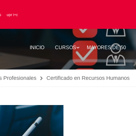
s
upr i+c
INICIO
CURSOS
MAYORES DE 50
s Profesionales
Certificado en Recursos Humanos