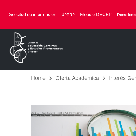
Solicitud de información
Moodle DECEP
UPRRP
Donacione
Home
Oferta Académica
Interés Ge