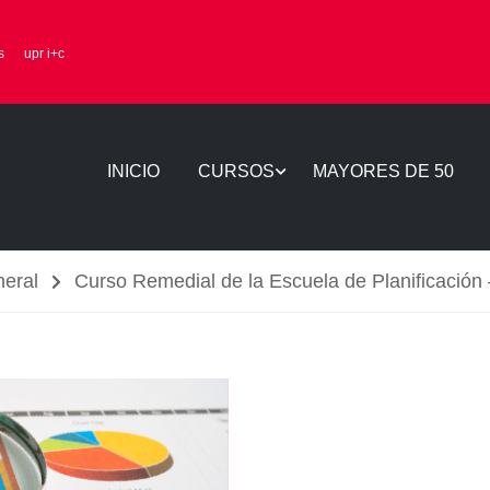
s
upr i+c
INICIO
CURSOS
MAYORES DE 50
neral
Curso Remedial de la Escuela de Planificació