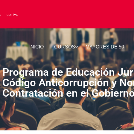
s
upr i+c
INICIO
CURSOS
MAYORES DE 50
Programa de Educación Jurí
Código Anticorrupción y N
Contratación en el Gobiern