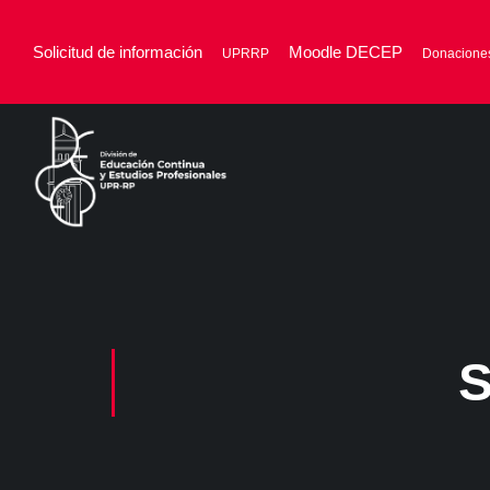
Solicitud de información
Moodle DECEP
UPRRP
Donacione
S